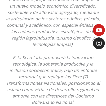
un nuevo modelo económico diversificado,
sostenible y de alto valor agregado, mediante
la articulación de los sectores público, privado,
comunal y académico, con especial énfasis en
Y
I
las cadenas productivas estratégicas de la
o
n
u
s
región (agroindustria, turismo científico y
t
t
tecnologías limpias).
u
a
b
g
Esta Secretaría promoverá la innovación
e
r
tecnológica, la soberanía productiva y la
a
inclusión socioeconómica, bajo un enfoque
m
territorial que replique las Siete (7)
Transformaciones Nacionales, posicionando al
estado como vértice de desarrollo regional en
armonía con las directrices del Gobierno
Bolivariano Nacional.